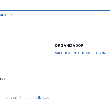
dario
ORGANIZADOR
VALERI MONTRUL MULTIESPACI
M
to:
ram.com/valerimontrulmultiespac