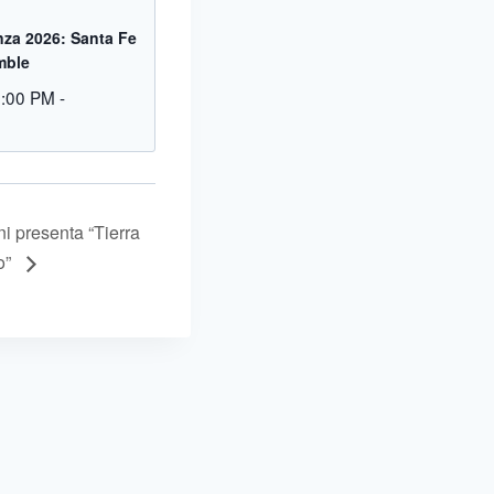
za 2026: Santa Fe
mble
9:00 PM
-
i presenta “Tierra
o”