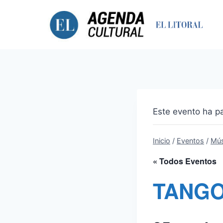
Saltar
al
contenido
Este evento ha p
Inicio
/
Eventos
/
Mús
« Todos Eventos
TANG