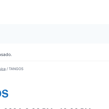
asado.
ica
/
TANGOS
OS