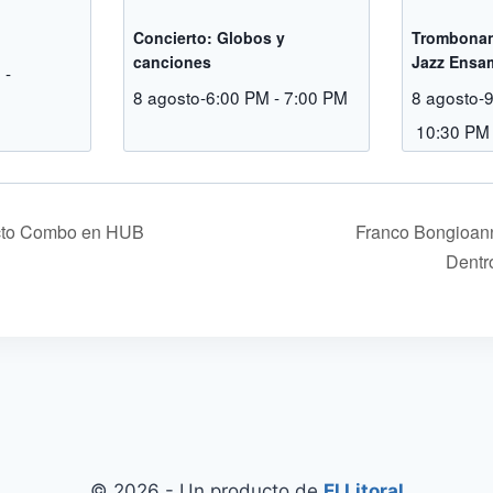
Concierto: Globos y
Trombonan
canciones
Jazz Ensa
M
-
8 agosto-6:00 PM
-
7:00 PM
8 agosto-
10:30 PM
ecto Combo en HUB
Franco Bongioann
Dentr
© 2026 - Un producto de
El Litoral