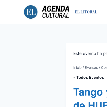
Saltar
al
contenido
Este evento ha p
Inicio
/
Eventos
/
Con
« Todos Eventos
Tango 
de HU