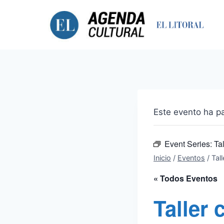
Saltar
al
contenido
Este evento ha p
Event Series:
Ta
Inicio
/
Eventos
/
Tal
« Todos Eventos
Taller 