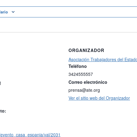
dario
ORGANIZADOR
Asociación Trabajadores del Estad
Teléfono
3424555557
Correo electrónico
M
prensa@ate.org
Ver el sitio web del Organizador
to:
g/evento_casa_espania/val/2031