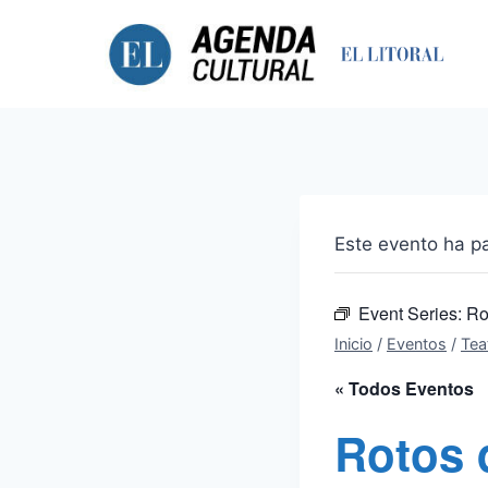
Saltar
al
contenido
Este evento ha p
Event Series:
Ro
Inicio
/
Eventos
/
Tea
« Todos Eventos
Rotos 