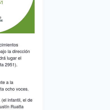
acimientos
jo la dirección
drá lugar el
lta 2951).
te a la
sta ocho voces.
el infantil, el de
gustín Ruatta