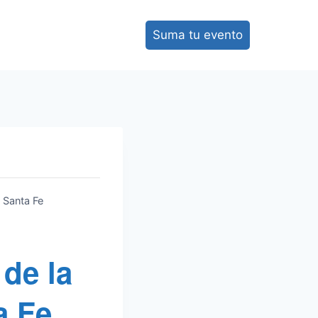
Suma tu evento
 Santa Fe
 de la
a Fe