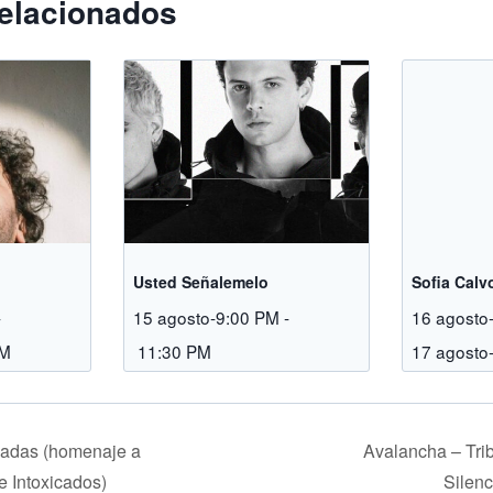
elacionados
Usted Señalemelo
Sofia Calv
-
15 agosto-9:00 PM
-
16 agosto
AM
11:30 PM
17 agosto
cadas (homenaje a
Avalancha – Tri
e Intoxicados)
Silen