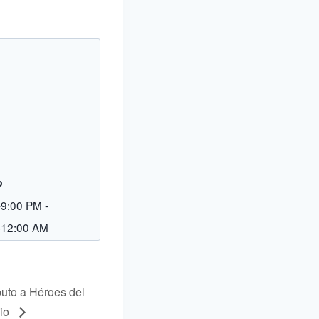
o
-9:00 PM
-
-12:00 AM
buto a Héroes del
cio