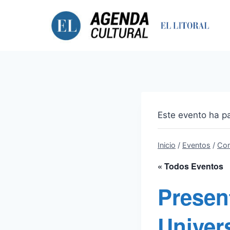
Saltar
al
contenido
Este evento ha p
Inicio
/
Eventos
/
Con
« Todos Eventos
Presen
Univer