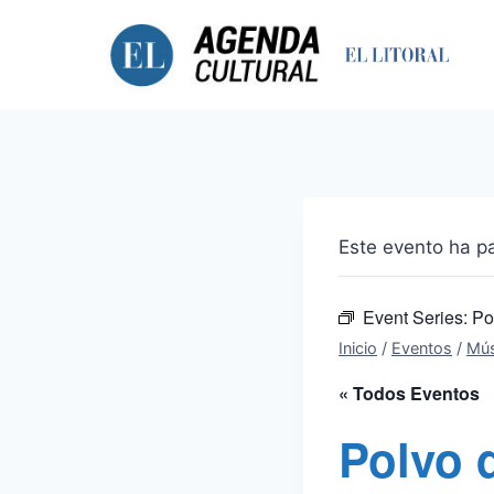
Saltar
al
contenido
Este evento ha p
Event Series:
Po
Inicio
/
Eventos
/
Mús
« Todos Eventos
Polvo d