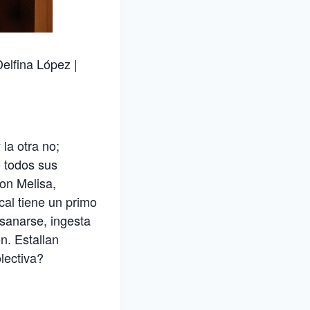
Delfina López |
la otra no;
o todos sus
con Melisa,
l tiene un primo
sanarse, ingesta
n. Estallan
olectiva?