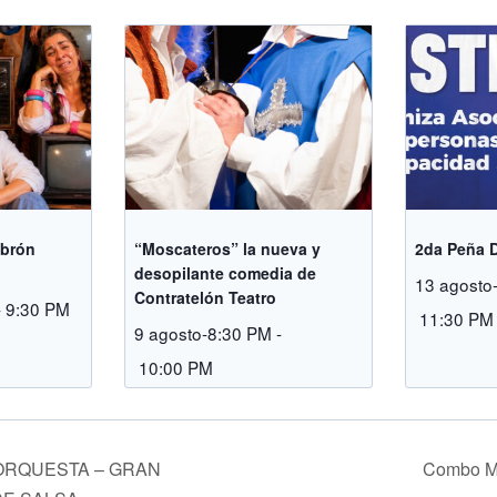
ebrón
“Moscateros” la nueva y
2da Peña 
desopilante comedia de
13 agosto
Contratelón Teatro
-
9:30 PM
11:30 PM
9 agosto-8:30 PM
-
10:00 PM
ORQUESTA – GRAN
Combo M