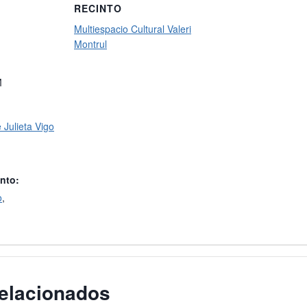
RECINTO
Multiespacio Cultural Valeri
Montrul
M
 Julieta Vigo
nto:
o
,
elacionados