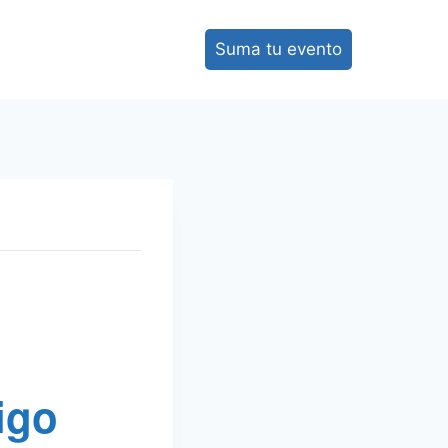
Suma tu evento
igo