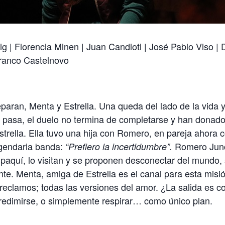
ig | Florencia Minen | Juan Candioti | José Pablo Viso | 
 Franco Castelnovo
aran, Menta y Estrella. Una queda del lado de la vida y 
o pasa, el duelo no termina de completarse y han donad
strella. Ella tuvo una hija con Romero, en pareja ahora 
gendaria banda:
Romero Junca
“Prefiero la incertidumbre”.
quí, lo visitan y se proponen desconectar del mundo, 
e. Menta, amiga de Estrella es el canal para esta misió
y reclamos; todas las versiones del amor. ¿La salida es c
redimirse, o simplemente respirar… como único plan.