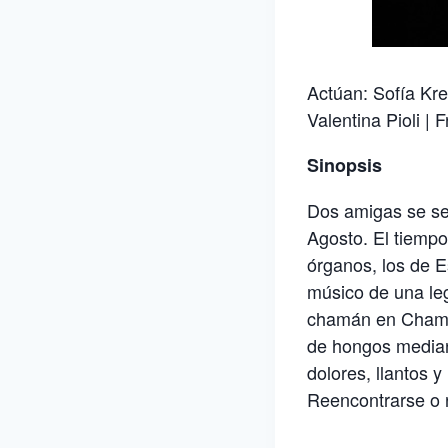
Actúan: Sofía Kre
Valentina Pioli |
Sinopsis
Dos amigas se sep
Agosto. El tiemp
órganos, los de E
músico de una le
chamán en Champa
de hongos mediant
dolores, llantos 
Reencontrarse o 