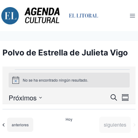
Saltar
al
contenido
Polvo de Estrella de Julieta Vigo
Eventos
No se ha encontrado ningún resultado.
Aviso
Nav
Próximos
Navegació
Buscar
Resum
de
de
Seleccionar
búsqueda
vist
fecha.
y
de
Hoy
vistas
Eve
Eventos
siguientes
Eventos
anteriores
de
Eventos