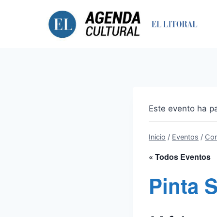
Saltar
al
contenido
Este evento ha p
Inicio
/
Eventos
/
Con
« Todos Eventos
Pinta 