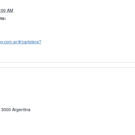
2:00 AM
to:
ay.com.ar/#/cartelera?
3000
Argentina