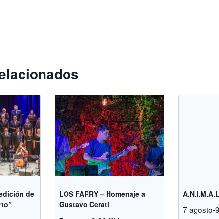
elacionados
 edición de
LOS FARRY – Homenaje a
A.N.I.M.A.
rto”
Gustavo Cerati
7 agosto-