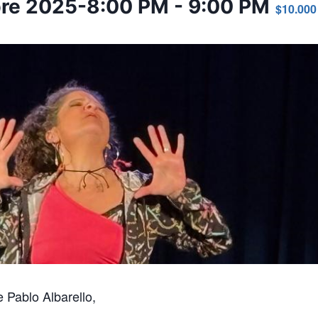
bre 2025-8:00 PM
-
9:00 PM
$10.000
 Pablo Albarello,