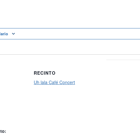
dario
RECINTO
Uh lala Café Concert
to: