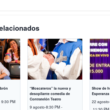
elacionados
ebrón
“Moscateros” la nueva y
Show de h
desopilante comedia de
Esperanza 
Contratelón Teatro
-
9:30 PM
22 agosto
9 agosto-8:30 PM
-
11:30 PM