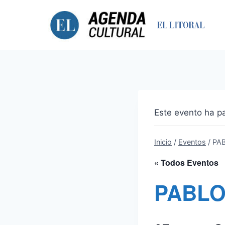
Saltar
al
contenido
Este evento ha p
Inicio
/
Eventos
/
PA
« Todos Eventos
PABLO