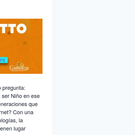
o pregunta:
a ser Niño en ese
generaciones que
ernet? Con una
logías, la
ienen lugar