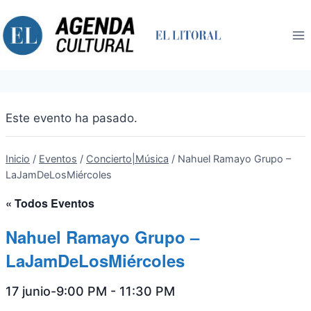
Saltar
al
contenido
Este evento ha pasado.
Inicio
/
Eventos
/
Concierto|Música
/
Nahuel Ramayo Grupo –
LaJamDeLosMiércoles
« Todos Eventos
Nahuel Ramayo Grupo –
LaJamDeLosMiércoles
17 junio-9:00 PM
-
11:30 PM