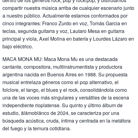
dentro de los géneros rock, pop y rock/pop, y disfrutamos
compartir nuestra música arriba de cualquier escenario junto
a nuestro público. Actualmente estamos conformados por
cinco integrantes: Franco Zurdo en voz, Tomás Garcia en
teclas, segunda guitarra y voz, Lautaro Mesa en guitarra
principal y viola, Axel Molina en batería y Lourdes Lázaro en
bajo eléctrico.
MACA MONA MU: Maca Mona Mu es una destacada
cantante, compositora, multiinstrumentista y productora
argentina nacida en Buenos Aires en 1988. Su propuesta
musical entrelaza géneros como el pop alternativo, el
folclore, el tango, el blues y el rock, consolidándola como
una de las voces más singulares y versátiles de la escena
independiente rioplatense. Su quinto y último álbum de
estudio, älämoblänco de 2024, se caracteriza por una
búsqueda acústica, cruda, íntima y centrada en la metáfora
del fuego y la ternura cotidiana.