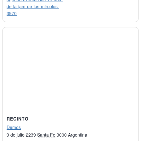
de-la-jam-de-los-mircoles-
3970
RECINTO
Demos
9 de julio 2239
Santa Fe
3000
Argentina