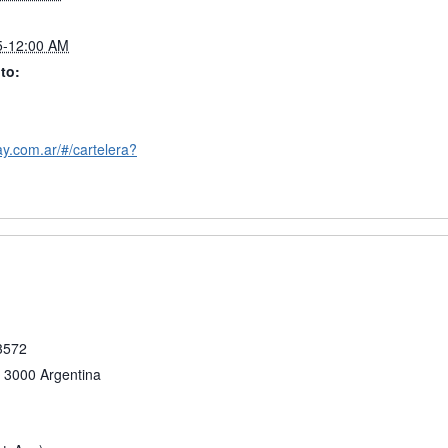
5-12:00 AM
to:
ay.com.ar/#/cartelera?
 3572
3000
Argentina