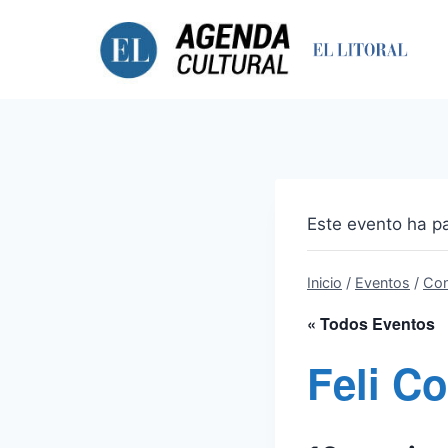
Saltar
al
contenido
Este evento ha p
Inicio
/
Eventos
/
Con
« Todos Eventos
Feli Co