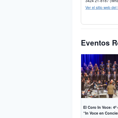
3424 21-8187 (Wh
Ver el sitio web del
Eventos R
El Coro In Voce: 4ª
“In Voce en Concie