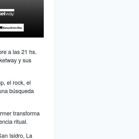
re a las 21 hs.
cketway y sus
, el rock, el
y una búsqueda
ormer transforma
ncia ritual.
an Isidro, La