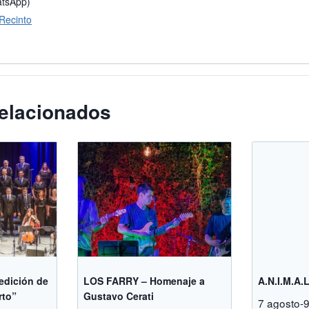
atsApp)
 Recinto
elacionados
 edición de
LOS FARRY – Homenaje a
A.N.I.M.A.
rto”
Gustavo Cerati
7 agosto-