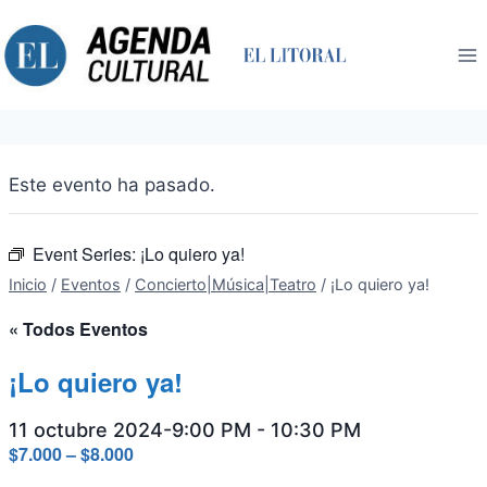
Saltar
al
contenido
Este evento ha pasado.
Event Series:
¡Lo quiero ya!
Inicio
/
Eventos
/
Concierto|Música|Teatro
/
¡Lo quiero ya!
« Todos Eventos
¡Lo quiero ya!
11 octubre 2024-9:00 PM
-
10:30 PM
$7.000 – $8.000