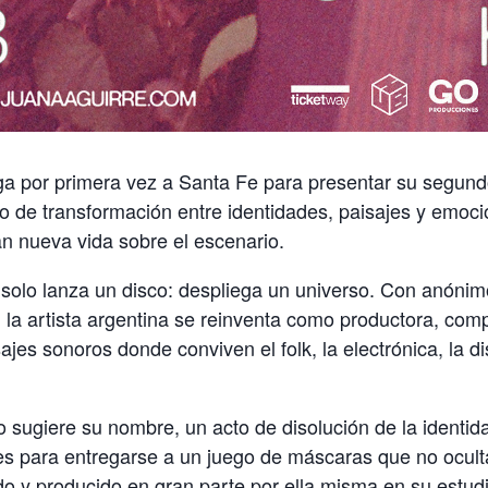
ga por primera vez a Santa Fe para presentar su segund
o de transformación entre identidades, paisajes y emoc
n nueva vida sobre el escenario.
 solo lanza un disco: despliega un universo. Con anóni
 la artista argentina se reinventa como productora, comp
ajes sonoros donde conviven el folk, la electrónica, la di
sugiere su nombre, un acto de disolución de la identida
es para entregarse a un juego de máscaras que no ocult
do y producido en gran parte por ella misma en su estudi