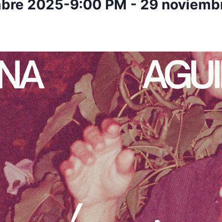
mbre 2025-9:00 PM
-
29 noviemb