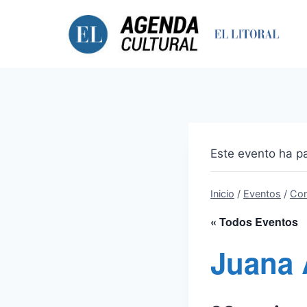
Saltar
al
contenido
Este evento ha p
Inicio
/
Eventos
/
Con
« Todos Eventos
Juana 