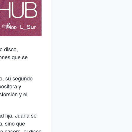
o disco,
iones que se
mo, su segundo
ositora y
storsión y el
d fija. Juana se
a, sino que
o casero, el disco