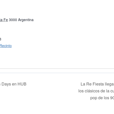
ta Fe
3000
Argentina
3
 Recinto
n Days en HUB
La Re Fiesta llega
los clásicos de la 
pop de los 90