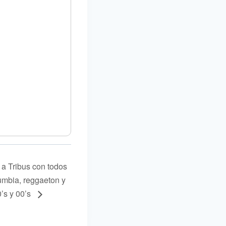
 a Tribus con todos
cumbia, reggaeton y
’s y 00’s