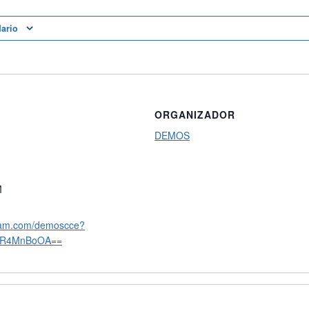
dario
ORGANIZADOR
DEMOS
M
gram.com/demoscce?
DR4MnBoOA==