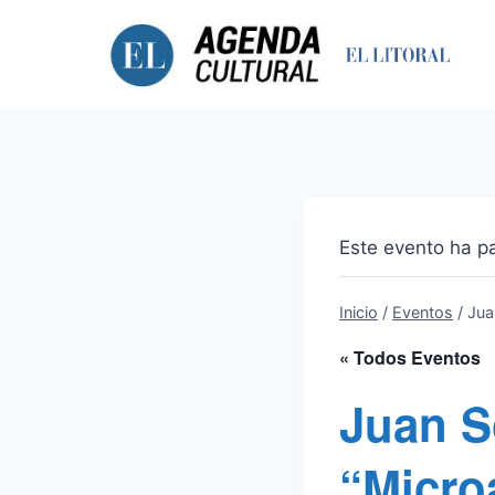
Saltar
al
contenido
Este evento ha p
Inicio
/
Eventos
/
Jua
« Todos Eventos
Juan S
“Micro