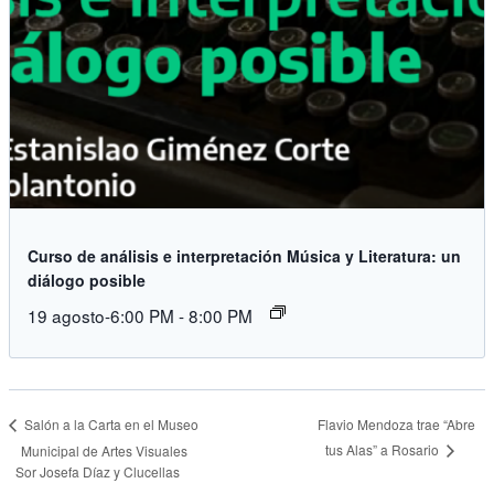
Curso de análisis e interpretación Música y Literatura: un
diálogo posible
19 agosto-6:00 PM
-
8:00 PM
Flavio Mendoza trae “Abre
Salón a la Carta en el Museo
tus Alas” a Rosario
Municipal de Artes Visuales
Sor Josefa Díaz y Clucellas