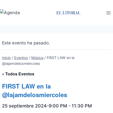
Saltar
al
contenido
Este evento ha pasado.
Inicio
/
Eventos
/
Música
/
FIRST LAW en la
@lajamdelosmiercoles
« Todos Eventos
FIRST LAW en la
@lajamdelosmiercoles
25 septiembre 2024-9:00 PM
-
11:30 PM