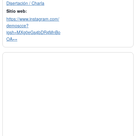
Disertación / Charla
Sitio web:
https://www.instagram.com/
demoscce?
igsh=MXg0eGs4bDR4MnBo
OA==