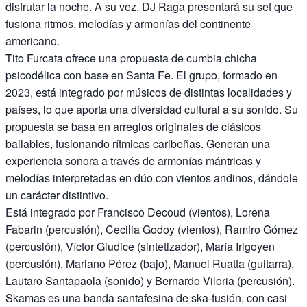
disfrutar la noche. A su vez, DJ Raga presentará su set que
fusiona ritmos, melodías y armonías del continente
americano.
Tito Furcata ofrece una propuesta de cumbia chicha
psicodélica con base en Santa Fe. El grupo, formado en
2023, está integrado por músicos de distintas localidades y
países, lo que aporta una diversidad cultural a su sonido. Su
propuesta se basa en arreglos originales de clásicos
bailables, fusionando rítmicas caribeñas. Generan una
experiencia sonora a través de armonías mántricas y
melodías interpretadas en dúo con vientos andinos, dándole
un carácter distintivo.
Está integrado por Francisco Decoud (vientos), Lorena
Fabarin (percusión), Cecilia Godoy (vientos), Ramiro Gómez
(percusión), Víctor Giudice (sintetizador), María Irigoyen
(percusión), Mariano Pérez (bajo), Manuel Ruatta (guitarra),
Lautaro Santapaola (sonido) y Bernardo Viloria (percusión).
Skamas es una banda santafesina de ska-fusión, con casi