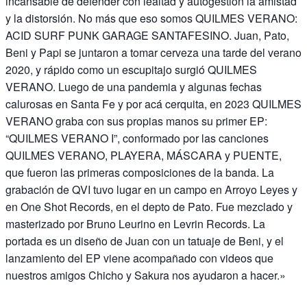
incansable de defender con lealtad y autogestión la amistad
y la distorsión. No más que eso somos QUILMES VERANO:
ACID SURF PUNK GARAGE SANTAFESINO. Juan, Pato,
Beni y Papi se juntaron a tomar cerveza una tarde del verano
2020, y rápido como un escupitajo surgió QUILMES
VERANO. Luego de una pandemia y algunas fechas
calurosas en Santa Fe y por acá cerquita, en 2023 QUILMES
VERANO graba con sus propias manos su primer EP:
“QUILMES VERANO I”, conformado por las canciones
QUILMES VERANO, PLAYERA, MÁSCARA y PUENTE,
que fueron las primeras composiciones de la banda. La
grabación de QVI tuvo lugar en un campo en Arroyo Leyes y
en One Shot Records, en el depto de Pato. Fue mezclado y
masterizado por Bruno Leurino en Levrin Records. La
portada es un diseño de Juan con un tatuaje de Beni, y el
lanzamiento del EP viene acompañado con videos que
nuestros amigos Chicho y Sakura nos ayudaron a hacer.»