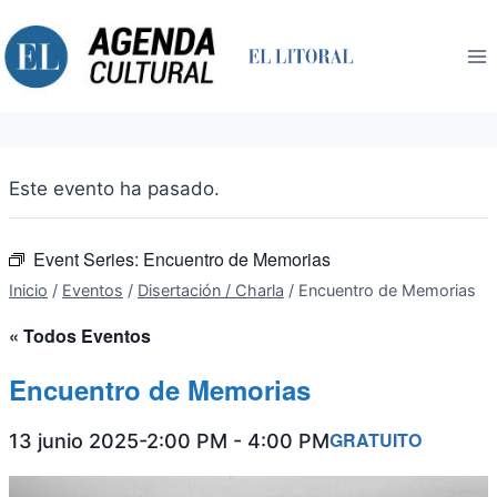
Saltar
al
contenido
Este evento ha pasado.
Event Series:
Encuentro de Memorias
Inicio
/
Eventos
/
Disertación / Charla
/
Encuentro de Memorias
« Todos Eventos
Encuentro de Memorias
GRATUITO
13 junio 2025-2:00 PM
-
4:00 PM