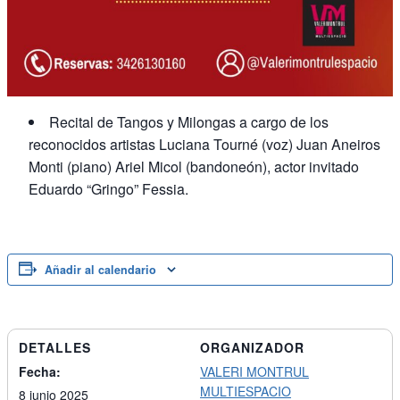
Recital de Tangos y Milongas a cargo de los
reconocidos artistas Luciana Tourné (voz) Juan Aneiros
Monti (piano) Ariel Micol (bandoneón), actor invitado
Eduardo “Gringo” Fessia.
Añadir al calendario
DETALLES
ORGANIZADOR
Fecha:
VALERI MONTRUL
MULTIESPACIO
8 junio 2025