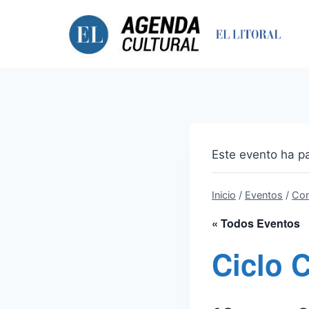
Saltar
al
contenido
Este evento ha p
Inicio
/
Eventos
/
Con
« Todos Eventos
Ciclo 