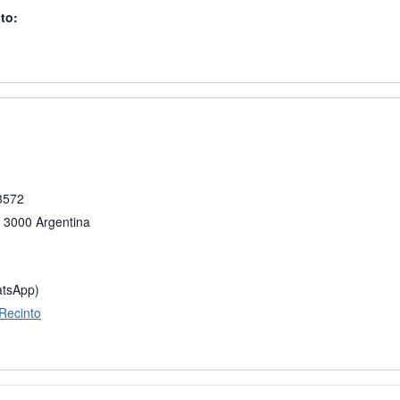
to:
 3572
3000
Argentina
atsApp)
 Recinto