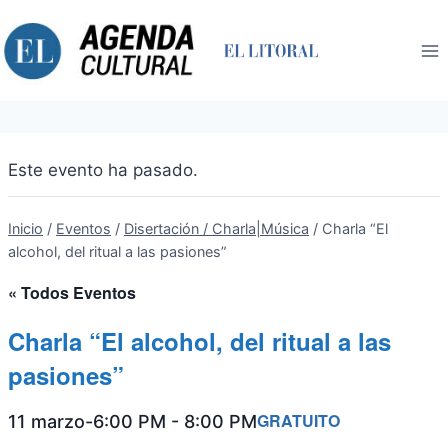
Saltar
al
contenido
Este evento ha pasado.
Inicio
/
Eventos
/
Disertación / Charla|Música
/
Charla “El
alcohol, del ritual a las pasiones”
« Todos Eventos
Charla “El alcohol, del ritual a las
pasiones”
GRATUITO
11 marzo-6:00 PM
-
8:00 PM