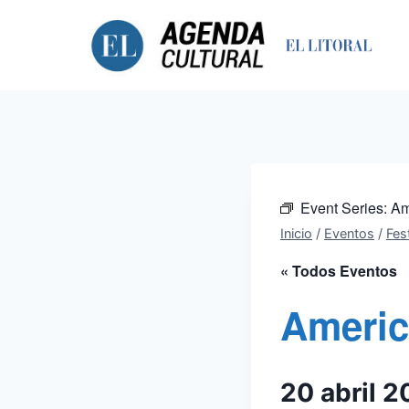
Saltar
al
contenido
Event Series:
Am
Inicio
/
Eventos
/
Fest
« Todos Eventos
Americ
20 abril 