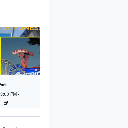
Park
-3:00 PM
-