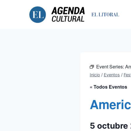
Saltar
al
contenido
Event Series:
Am
Inicio
/
Eventos
/
Fest
« Todos Eventos
Americ
5 octubre