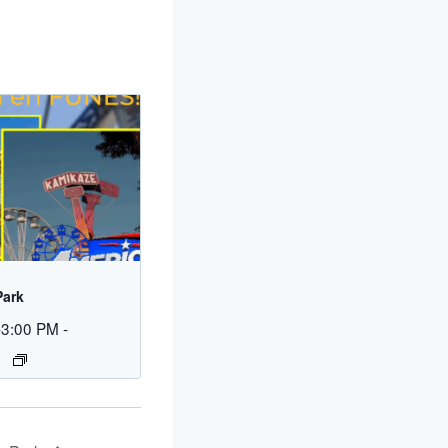
Park
-3:00 PM
-