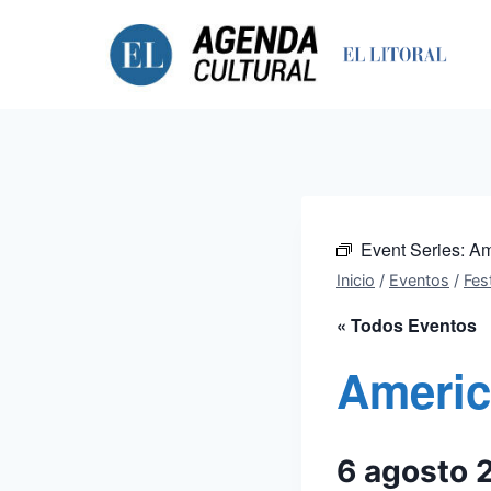
Saltar
al
contenido
Event Series:
Am
Inicio
/
Eventos
/
Fest
« Todos Eventos
Americ
6 agosto 