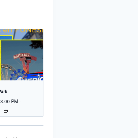
Park
-3:00 PM
-