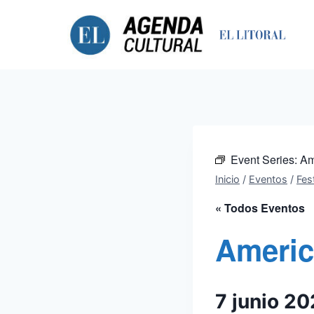
Saltar
al
contenido
Event Series:
Am
Inicio
/
Eventos
/
Fest
« Todos Eventos
Americ
7 junio 2