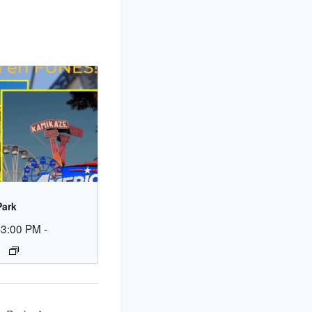
Park
-3:00 PM
-