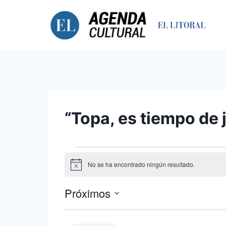
Saltar
al
contenido
“Topa, es tiempo de 
Eventos
No se ha encontrado ningún resultado.
Aviso
Próximos
Seleccionar
fecha.