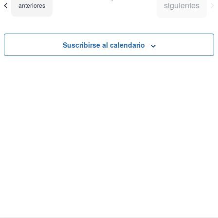
vistas
Eve
Eventos
siguientes
Eventos
anteriores
de
Eventos
Suscribirse al calendario