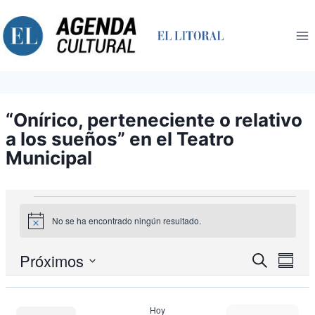
Saltar
al
contenido
“Onírico, perteneciente o relativo
a los sueños” en el Teatro
Municipal
Eventos
No se ha encontrado ningún resultado.
Aviso
Nav
Próximos
Navegació
Buscar
Resum
de
de
Seleccionar
búsqueda
vist
fecha.
y
de
Hoy