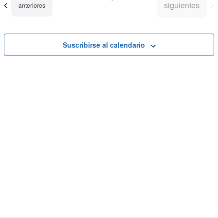
vistas
Eve
Eventos
siguientes
Eventos
anteriores
de
Eventos
Suscribirse al calendario