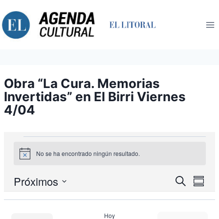
Saltar
al
contenido
Obra “La Cura. Memorias
Invertidas” en El Birri Viernes
4/04
Eventos
No se ha encontrado ningún resultado.
Aviso
Nav
Próximos
Navegació
Buscar
Resum
de
de
Seleccionar
búsqueda
vist
fecha.
y
de
Hoy