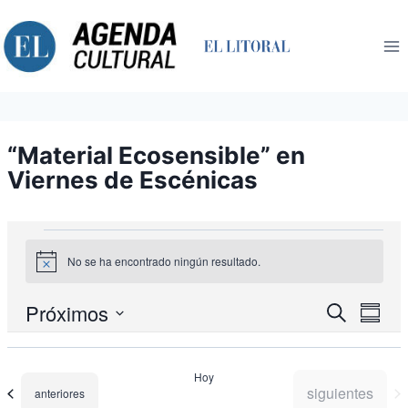
Saltar
al
contenido
“Material Ecosensible” en
Viernes de Escénicas
Eventos
No se ha encontrado ningún resultado.
Aviso
Nav
Próximos
Navegació
Buscar
Resum
de
de
Seleccionar
búsqueda
vist
fecha.
y
de
Hoy
vistas
Eve
Eventos
siguientes
Eventos
anteriores
de