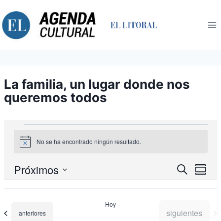
Saltar
al
contenido
La familia, un lugar donde nos
queremos todos
Eventos
No se ha encontrado ningún resultado.
Aviso
Nav
Próximos
Navegació
Buscar
Resum
de
de
Seleccionar
búsqueda
vist
fecha.
y
de
Hoy
vistas
Eve
Eventos
siguientes
Eventos
anteriores
de