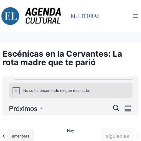
Saltar
al
contenido
Escénicas en la Cervantes: La
rota madre que te parió
Eventos
No se ha encontrado ningún resultado.
Aviso
Nav
Próximos
Navegació
Buscar
Resum
de
de
Seleccionar
búsqueda
vist
fecha.
y
de
Hoy
vistas
Eve
Eventos
siguientes
Eventos
anteriores
de