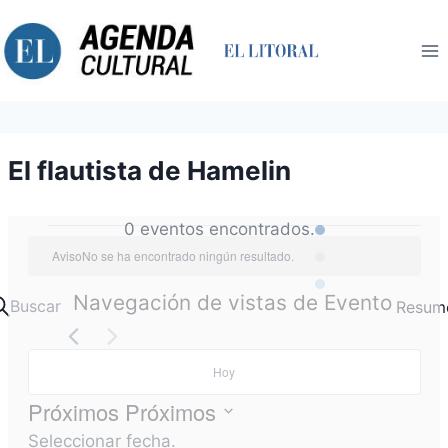
Saltar
al
contenido
El flautista de Hamelin
0 eventos encontrados.
Eventos
Aviso
No se ha encontrado ningún resultado.
Navegación de vistas de Evento
Buscar
Resum
Hoy
Próximos
Próximos
Seleccionar fecha.