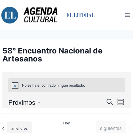
Saltar
al
contenido
58° Encuentro Nacional de
Artesanos
Eventos
No se ha encontrado ningún resultado.
Aviso
Nav
Próximos
Navegació
Buscar
Resum
de
de
Seleccionar
búsqueda
vist
fecha.
y
de
Hoy
vistas
Eve
Eventos
siguientes
Eventos
anteriores
de