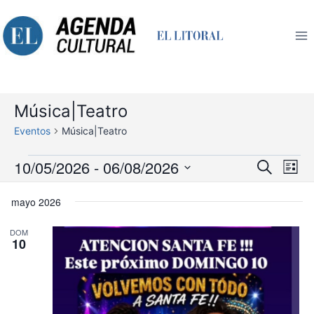
Saltar
al
contenido
Música|Teatro
Eventos
Música|Teatro
Eventos
Nav
10/05/2026
 - 
06/08/2026
Navegaci
Buscar
Lista
de
de
Selecciona
búsqueda
vis
mayo 2026
la
y
de
vistas
Eve
fecha.
DOM
de
10
Eventos