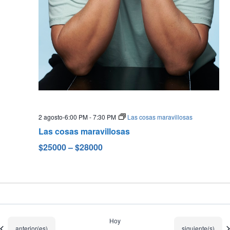
2 agosto-6:00 PM
-
7:30 PM
Las cosas maravillosas
Las cosas maravillosas
$25000 – $28000
Hoy
Eventos
Eventos
anterior(es)
siguiente(s)