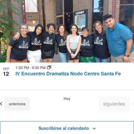
1:30 PM
-
9:30 PM
SEP
12
IV Encuentro Dramatiza Nodo Centro Santa Fe
Hoy
Eventos
siguientes
Eventos
anteriores
Suscribirse al calendario