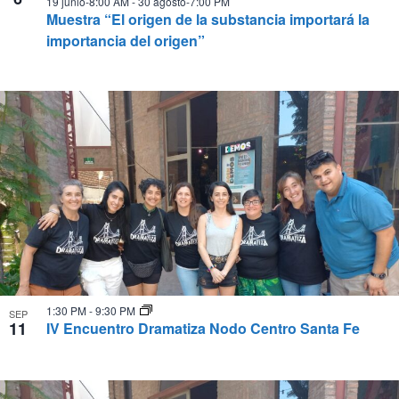
19 junio-8:00 AM
-
30 agosto-7:00 PM
Muestra “El origen de la substancia importará la
importancia del origen”
1:30 PM
-
9:30 PM
SEP
11
IV Encuentro Dramatiza Nodo Centro Santa Fe