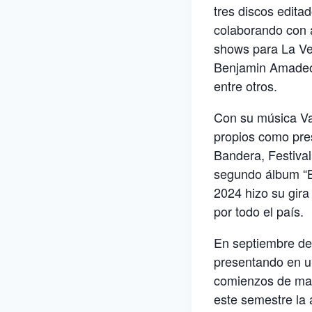
tres discos editad
colaborando con a
shows para La Vel
Benjamin Amadeo,
entre otros.
Con su música Val
propios como pre
Bandera, Festival
segundo álbum “Bu
2024 hizo su gir
por todo el país.
En septiembre del
presentando en un
comienzos de marz
este semestre la 