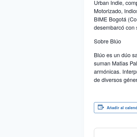
Urban Indie, com
Motorizado, Indio
BIME Bogotá (Colo
desembarcó con s
Sobre Blúo
Blúo es un dúo sa
suman Matias Pall
armónicas. Interp
de diversos géne
Añadir al calen