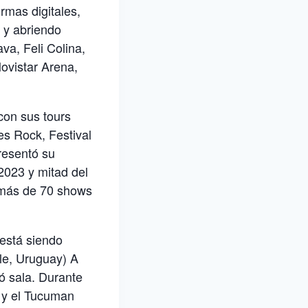
ormas digitales,
 y abriendo
va, Feli Colina,
ovistar Arena,
con sus tours
s Rock, Festival
resentó su
2023 y mitad del
 más de 70 shows
 está siendo
le, Uruguay) A
ó sala. Durante
a y el Tucuman