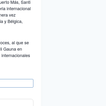
uerto Más, Santi
ria internacional
mera vez
a y Bélgica,
oces, al que se
uli Gauna en
 internacionales