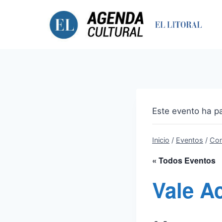
Saltar
al
contenido
Este evento ha p
Inicio
/
Eventos
/
Con
« Todos Eventos
Vale A