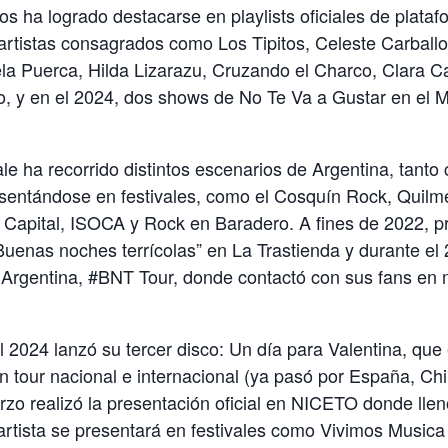
os ha logrado destacarse en playlists oficiales de plataf
rtistas consagrados como Los Tipitos, Celeste Carballo
a Puerca, Hilda Lizarazu, Cruzando el Charco, Clara Ca
 y en el 2024, dos shows de No Te Va a Gustar en el M
e ha recorrido distintos escenarios de Argentina, tanto 
sentándose en festivales, como el Cosquín Rock, Quilme
 Capital, ISOCA y Rock en Baradero. A fines de 2022, p
enas noches terrícolas” en La Trastienda y durante el 
a Argentina, #BNT Tour, donde contactó con sus fans en
 2024 lanzó su tercer disco: Un día para Valentina, que
 tour nacional e internacional (ya pasó por España, Chi
o realizó la presentación oficial en NICETO donde llen
artista se presentará en festivales como Vivimos Music