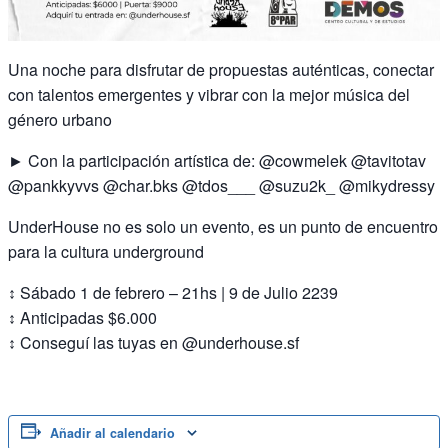
Una noche para disfrutar de propuestas auténticas, conectar
con talentos emergentes y vibrar con la mejor música del
género urbano
► Con la participación artística de: @cowmelek @tavitotav
@pankkyvvs @char.bks @tdos___ @suzu2k_ @mikydressy
UnderHouse no es solo un evento, es un punto de encuentro
para la cultura underground
↕ Sábado 1 de febrero – 21hs | 9 de Julio 2239
↕ Anticipadas $6.000
↕ Conseguí las tuyas en @underhouse.sf
Añadir al calendario