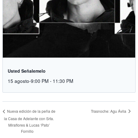
Usted Señalemelo
15 agosto-9:00 PM
-
11:30 PM
Trasnoche: Agu Ávila
Nueva edición de la peña de
la Casa de Adelante con Srta.
Miraflores & Lucas ‘Pato’
Fornillo