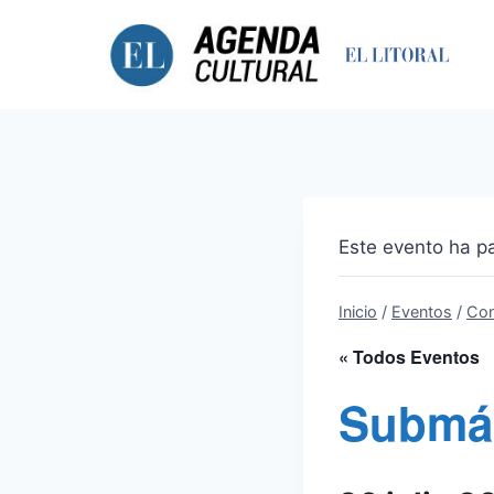
Saltar
al
contenido
Este evento ha p
Inicio
/
Eventos
/
Con
« Todos Eventos
Submá