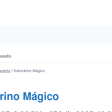
asado.
cierto
/
Submárino Mágico
rino Mágico