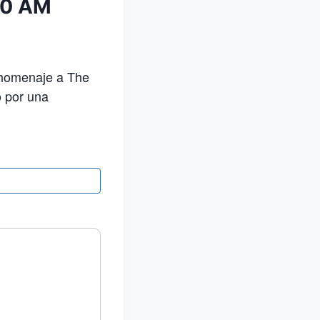
00 AM
u homenaje a The
o por una