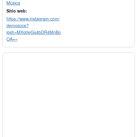
Música
Sitio web:
https://www.instagram.com/
demoscce?
igsh=MXg0eGs4bDR4MnBo
OA==