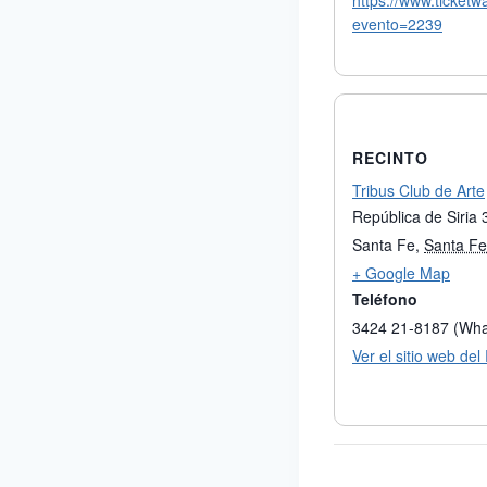
https://www.ticketw
evento=2239
RECINTO
Tribus Club de Arte
República de Siria
Santa Fe
,
Santa Fe
+ Google Map
Teléfono
3424 21-8187 (Wh
Ver el sitio web del