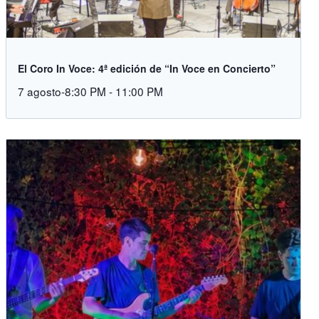
El Coro In Voce: 4ª edición de “In Voce en Concierto”
7 agosto-8:30 PM
-
11:00 PM