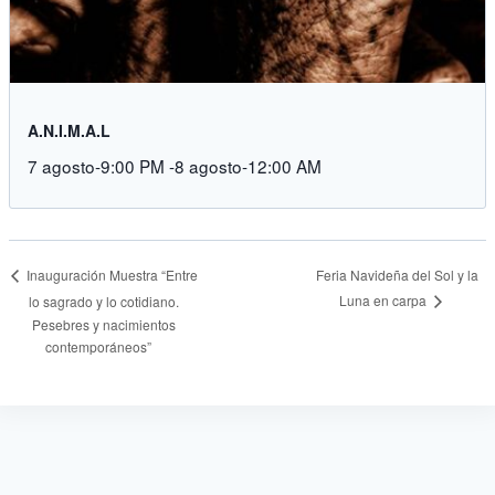
A.N.I.M.A.L
7 agosto-9:00 PM
-
8 agosto-12:00 AM
Feria Navideña del Sol y la
Inauguración Muestra “Entre
Luna en carpa
lo sagrado y lo cotidiano.
Pesebres y nacimientos
contemporáneos”