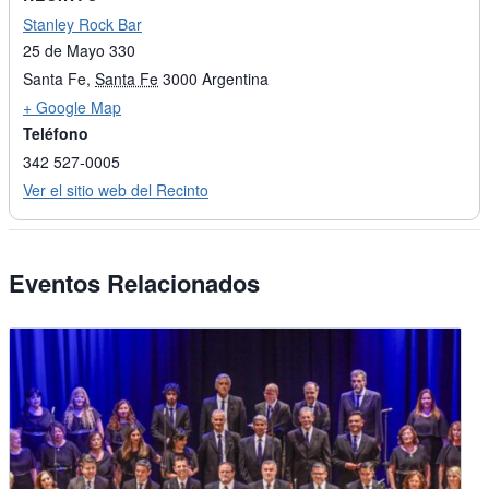
Stanley Rock Bar
25 de Mayo 330
Santa Fe
,
Santa Fe
3000
Argentina
+ Google Map
Teléfono
342 527-0005
Ver el sitio web del Recinto
Eventos Relacionados