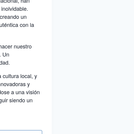
nacional, han
inolvidable.
 creando un
téntica con la
hacer nuestro
. Un
udad.
cultura local, y
innovadoras y
dose a una visión
guir siendo un