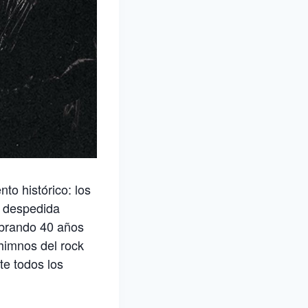
to histórico: los
a despedida
ebrando 40 años
himnos del rock
te todos los