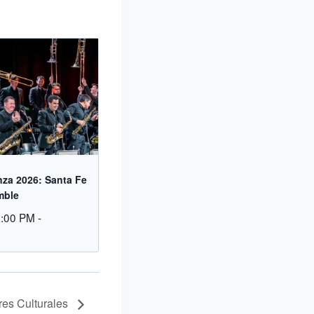
za 2026: Santa Fe
mble
9:00 PM
-
res Culturales