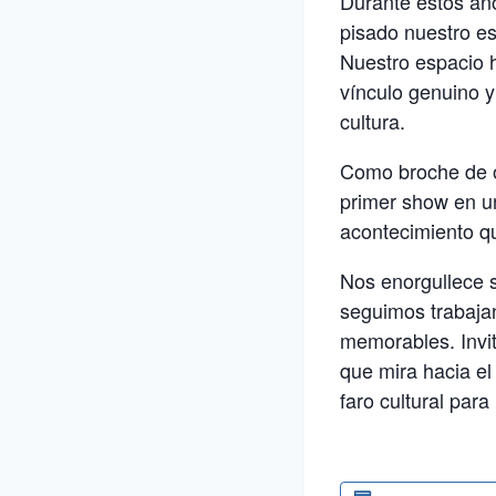
Durante estos año
pisado nuestro es
Nuestro espacio 
vínculo genuino y
cultura.
Como broche de o
primer show en u
acontecimiento qu
Nos enorgullece s
seguimos trabaja
memorables. Invi
que mira hacia el
faro cultural par