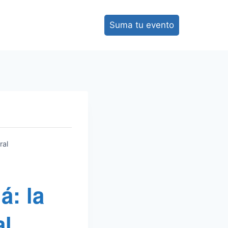
Suma tu evento
ral
á: la
al