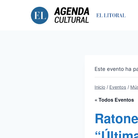
Saltar
al
contenido
Este evento ha p
Inicio
/
Eventos
/
Mús
« Todos Eventos
Ratone
“Últim