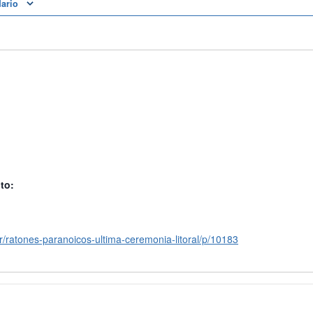
dario
to:
ar/ratones-paranoicos-ultima-ceremonia-litoral/p/10183