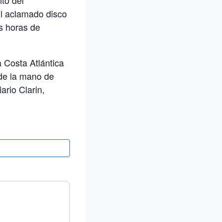
to del
El aclamado disco
s horas de
 Costa Atlántica
 de la mano de
ario Clarin,