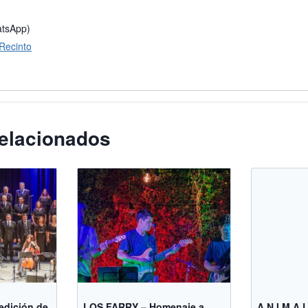
atsApp)
 Recinto
elacionados
 edición de
LOS FARRY – Homenaje a
A.N.I.M.A.