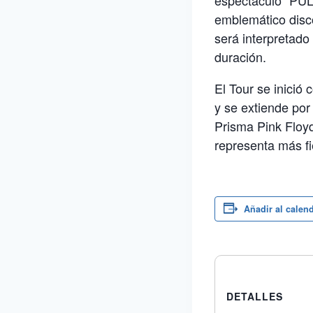
espectáculo “PUL
emblemático disc
será interpretad
duración.
El Tour se inició
y se extiende po
Prisma Pink Floyd
representa más fi
Añadir al calen
DETALLES