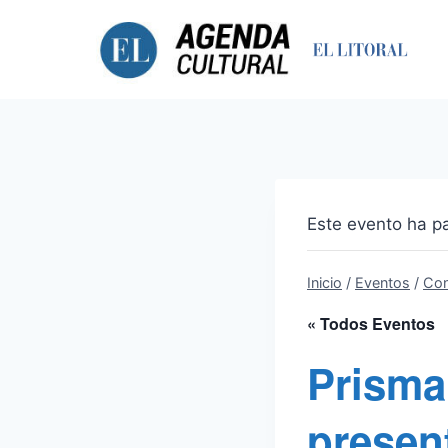
Saltar
al
contenido
Este evento ha p
Inicio
/
Eventos
/
Con
« Todos Eventos
Prisma
presen