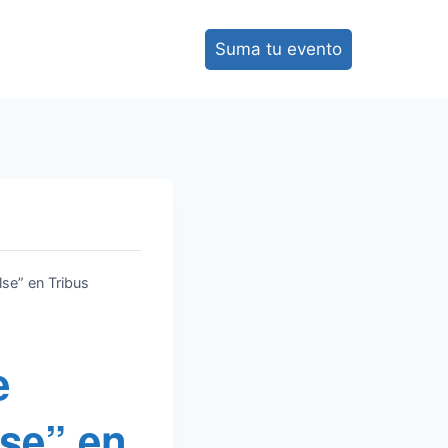
Suma tu evento
se” en Tribus
e
lse” en